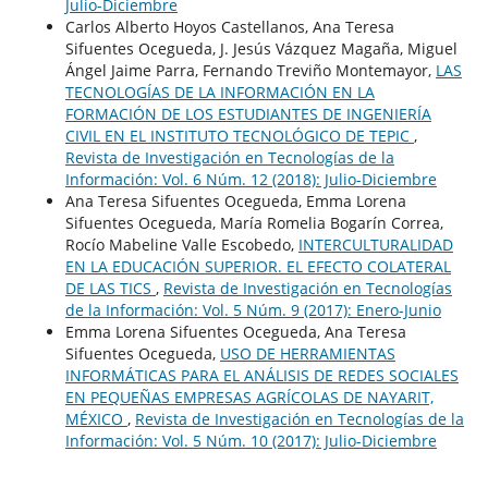
Julio-Diciembre
Carlos Alberto Hoyos Castellanos, Ana Teresa
Sifuentes Ocegueda, J. Jesús Vázquez Magaña, Miguel
Ángel Jaime Parra, Fernando Treviño Montemayor,
LAS
TECNOLOGÍAS DE LA INFORMACIÓN EN LA
FORMACIÓN DE LOS ESTUDIANTES DE INGENIERÍA
CIVIL EN EL INSTITUTO TECNOLÓGICO DE TEPIC
,
Revista de Investigación en Tecnologías de la
Información: Vol. 6 Núm. 12 (2018): Julio-Diciembre
Ana Teresa Sifuentes Ocegueda, Emma Lorena
Sifuentes Ocegueda, María Romelia Bogarín Correa,
Rocío Mabeline Valle Escobedo,
INTERCULTURALIDAD
EN LA EDUCACIÓN SUPERIOR. EL EFECTO COLATERAL
DE LAS TICS
,
Revista de Investigación en Tecnologías
de la Información: Vol. 5 Núm. 9 (2017): Enero-Junio
Emma Lorena Sifuentes Ocegueda, Ana Teresa
Sifuentes Ocegueda,
USO DE HERRAMIENTAS
INFORMÁTICAS PARA EL ANÁLISIS DE REDES SOCIALES
EN PEQUEÑAS EMPRESAS AGRÍCOLAS DE NAYARIT,
MÉXICO
,
Revista de Investigación en Tecnologías de la
Información: Vol. 5 Núm. 10 (2017): Julio-Diciembre