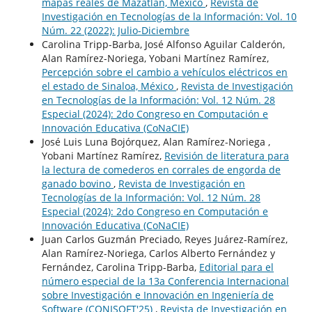
mapas reales de Mazatlán, México
,
Revista de
Investigación en Tecnologías de la Información: Vol. 10
Núm. 22 (2022): Julio-Diciembre
Carolina Tripp-Barba, José Alfonso Aguilar Calderón,
Alan Ramírez-Noriega, Yobani Martínez Ramírez,
Percepción sobre el cambio a vehículos eléctricos en
el estado de Sinaloa, México
,
Revista de Investigación
en Tecnologías de la Información: Vol. 12 Núm. 28
Especial (2024): 2do Congreso en Computación e
Innovación Educativa (CoNaCIE)
José Luis Luna Bojórquez, Alan Ramírez-Noriega ,
Yobani Martínez Ramírez,
Revisión de literatura para
la lectura de comederos en corrales de engorda de
ganado bovino
,
Revista de Investigación en
Tecnologías de la Información: Vol. 12 Núm. 28
Especial (2024): 2do Congreso en Computación e
Innovación Educativa (CoNaCIE)
Juan Carlos Guzmán Preciado, Reyes Juárez-Ramírez,
Alan Ramírez-Noriega, Carlos Alberto Fernández y
Fernández, Carolina Tripp-Barba,
Editorial para el
número especial de la 13a Conferencia Internacional
sobre Investigación e Innovación en Ingeniería de
Software (CONISOFT'25)
,
Revista de Investigación en