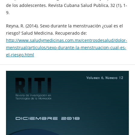
de los adolescentes. Revista Cubana Salud Publica, 32 (1), 1-
9.
Reyna, R. (2014). Sexo durante la menstruación ¿cual es el
riesgo? Salud Medicina. Recuperado de:
http://www.saludymedicinas.com.mx/centrosdesalud/dolor-
menstrual/articulos/sexo-durante-la-menstruacion-cual-es-
el-riesgo.html