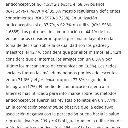
anticonceptivos (
IC=1.9312-1.9851),
el 58.6% buenos
(
IC=1.3476-1.4803),
y e
l
35.8% mostró regulares y deficientes
conocimientos (
IC
=3.5579-3.7258). En utilización
anticonceptiva si el 37.7%, y 62.3% no utiliza (
IC=
1.5580-
1.6885). Los patrones de comunicación el 44.1% de los
encuestados consideran que la persona influyente en la
toma de decisión sobre la sexualidad son los padres y
maestros, el 12.1% considera que por ellos mismos, el 34.2%
considera que el Internet, los amigos con un 6.3% y por
último los mecanismos de comunicación (3.3%). Las redes
sociales fueron las más demandadas por los adolescentes
en un 71.6% y el
facebook
ocupó el 77.3%, seguido de
Instagram (17%). El medio de comunicación ajeno a la
Internet más utilizado para informarse sobre los métodos
anticonceptivos fueron las revistas o folletos en un 57.1%.
En la correlación
Spearman
, se observa que la edad tuvo
asociación negativa con la percepción buena hacia la salud
reproductiva (
r
=-.209, p=.01
) al igual que en la utilización de
s
métodos anticonceptivos (
r
=-.196, p=.01
). Los conocimientos