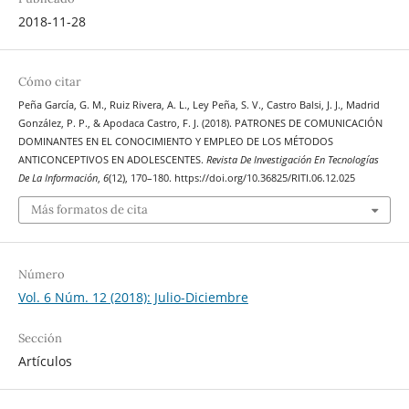
2018-11-28
Cómo citar
Peña García, G. M., Ruiz Rivera, A. L., Ley Peña, S. V., Castro Balsi, J. J., Madrid
González, P. P., & Apodaca Castro, F. J. (2018). PATRONES DE COMUNICACIÓN
DOMINANTES EN EL CONOCIMIENTO Y EMPLEO DE LOS MÉTODOS
ANTICONCEPTIVOS EN ADOLESCENTES.
Revista De Investigación En Tecnologías
De La Información
,
6
(12), 170–180. https://doi.org/10.36825/RITI.06.12.025
Más formatos de cita
Número
Vol. 6 Núm. 12 (2018): Julio-Diciembre
Sección
Artículos