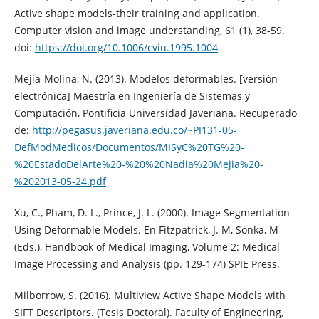
Active shape models-their training and application.
Computer vision and image understanding, 61 (1), 38-59.
doi:
https://doi.org/10.1006/cviu.1995.1004
Mejía-Molina, N. (2013). Modelos deformables. [versión
electrónica] Maestría en Ingeniería de Sistemas y
Computación, Pontificia Universidad Javeriana. Recuperado
de:
http://pegasus.javeriana.edu.co/~PI131-05-
DefModMedicos/Documentos/MISyC%20TG%20-
%20EstadoDelArte%20-%20%20Nadia%20Mejia%20-
%202013-05-24.pdf
Xu, C., Pham, D. L., Prince, J. L. (2000). Image Segmentation
Using Deformable Models. En Fitzpatrick, J. M, Sonka, M
(Eds.), Handbook of Medical Imaging, Volume 2: Medical
Image Processing and Analysis (pp. 129-174) SPIE Press.
Milborrow, S. (2016). Multiview Active Shape Models with
SIFT Descriptors. (Tesis Doctoral). Faculty of Engineering,