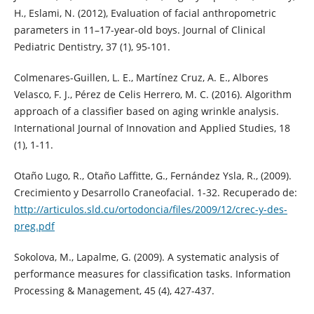
H., Eslami, N. (2012), Evaluation of facial anthropometric
parameters in 11–17-year-old boys. Journal of Clinical
Pediatric Dentistry, 37 (1), 95-101.
Colmenares-Guillen, L. E., Martínez Cruz, A. E., Albores
Velasco, F. J., Pérez de Celis Herrero, M. C. (2016). Algorithm
approach of a classifier based on aging wrinkle analysis.
International Journal of Innovation and Applied Studies, 18
(1), 1-11.
Otaño Lugo, R., Otaño Laffitte, G., Fernández Ysla, R., (2009).
Crecimiento y Desarrollo Craneofacial. 1-32. Recuperado de:
http://articulos.sld.cu/ortodoncia/files/2009/12/crec-y-des-
preg.pdf
Sokolova, M., Lapalme, G. (2009). A systematic analysis of
performance measures for classification tasks. Information
Processing & Management, 45 (4), 427-437.