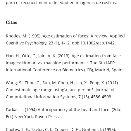
para el reconocimiento de edad en imágenes de rostros.
Citas
Rhodes, M. (1995). Age estimation of faces: A review. Applied
Cognitive Psychology, 23 (1), 1-12. doi: 10.1002/acp.1442.
Han, H., Otto, C., Jain, A. K. (2013). Age estimation from face
images: Human vs. machine performance. The 6th IAPR
International Conference on Biometrics (ICB), Madrid, Spain.
Wang, S., Zhou, C., Sun, M, Chen, H., Liu, X., Peng, X. (2011).
Can estimate age range using’a face person?. Journal of
Computational Information Systems, 7 (13), 4586-4593.
Farkas, L. (1994) Anthropometry of the head and face. (2da.
Ed.) New York: Raven Press.
Cootes, T. F., Taylor, C. J., Cooper, D. H., Graham, J. (1995).