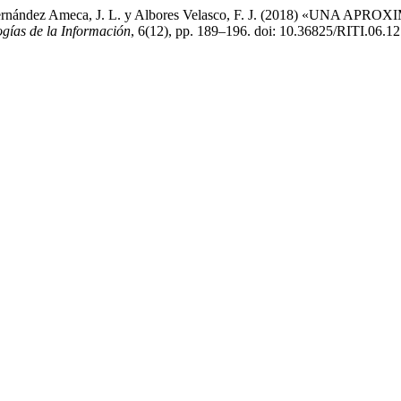
, G., Hernández Ameca, J. L. y Albores Velasco, F. J. (2018)
ogías de la Información
, 6(12), pp. 189–196. doi: 10.36825/RITI.06.12