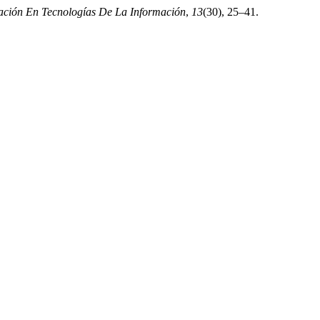
gación En Tecnologías De La Información
,
13
(30), 25–41.